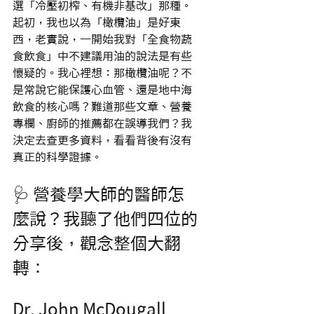
選「冷壓初榨、有機非基改」那種。
起初，我也以為「橄欖油」是好東
西，老實說，一開始我對「全食物蔬
食飲食」中不建議用油的說法是有些
懷疑的。我心裡想：那橄欖油呢？不
是常說它能保護心血管、還是地中海
飲食的核心嗎？難道那些文章、營養
專欄、廚師的推薦都在誤導我們？我
決定去查更多資料，看看背後有沒有
真正的科學證據。
🩺 營養學大師的醫師怎
麼說？我聽了他們四位的
分享後，觀念整個大翻
轉：
Dr. John McDougall