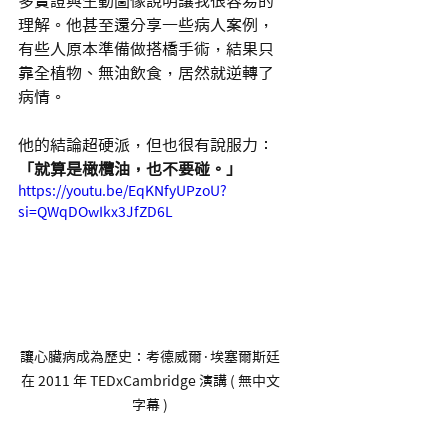
多實證與生動圖像說明讓我很容易的
理解。他甚至還分享一些病人案例，
有些人原本準備做搭橋手術，結果只
靠全植物、無油飲食，居然就逆轉了
病情。
他的結論超硬派，但也很有說服力：
「就算是橄欖油，也不要碰。」
https://youtu.be/EqKNfyUPzoU?
si=QWqDOwIkx3JfZD6L
讓心臟病成為歷史：考德威爾·埃塞爾斯廷
在 2011 年 TEDxCambridge 演講 ( 無中文
字幕 )