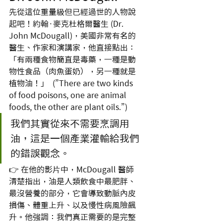
先從這位重量級但已經過世的人物說
起吧！約翰·麥克杜格爾醫生 (Dr. 
John McDougall)，美國非常有名的
醫生、作家和演講家，他直接點出：
「有兩種食物簡直是毒藥，一種是動
物性食品（肉魚蛋奶），另一種就是
植物油！」  (”There are two kinds 
of food poisons, one are animal 
foods, the other are plant oils.”)
我們其實從來不需要烹調用
油，這是一個產業灌輸給我們
的錯誤觀念。
👉 在他的影片中，McDougall 醫師
清楚指出，油是人類飲食中最肥胖、
最沒營養的部分，它會導致動脈內皮
損傷、體重上升、以及慢性病風險飆
升。他強調：我們真正需要的是完整