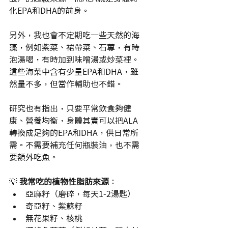
化EPA和DHA的前身。
另外，我也會不定期吃一些天然的海
藻，例如紫菜、裙帶菜、石蓴，有時
泡湯喝，有時加到味噌湯或炒菜裡。
這些海菜中含有少量EPA和DHA，雖
然量不多，但當作輔助也不錯。
研究也有指出，只要平常飲食夠健
康、營養均衡，身體其實可以把ALA
轉換成足夠的EPA和DHA，供日常所
需。不需要補充任何瓶裝油，也不需
要額外吃魚。
💡 
我常吃的植物性脂肪來源
：
亞麻籽（磨碎，每天1-2湯匙）
奇亞籽、紫蘇籽
無花果籽、核桃