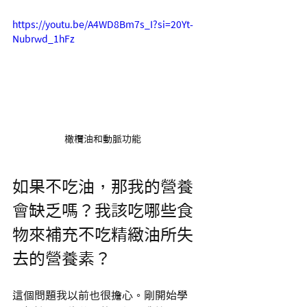
https://youtu.be/A4WD8Bm7s_I?si=20Yt-
Nubrwd_1hFz
橄欖油和動脈功能
如果不吃油，那我的營養
會缺乏嗎？我該吃哪些食
物來補充不吃精緻油所失
去的營養素？
這個問題我以前也很擔心。剛開始學