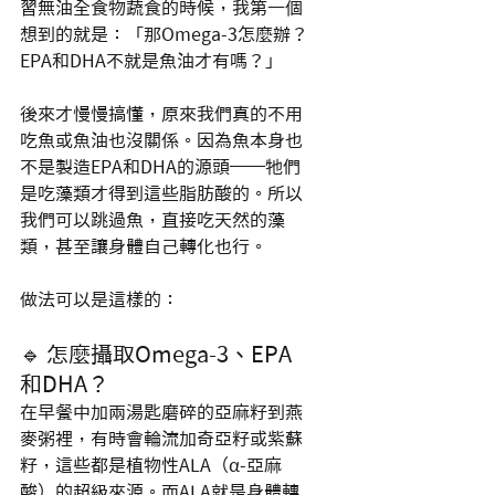
習無油全食物蔬食的時候，我第一個
想到的就是：「那Omega-3怎麼辦？
EPA和DHA不就是魚油才有嗎？」
後來才慢慢搞懂，原來我們真的不用
吃魚或魚油也沒關係。因為魚本身也
不是製造EPA和DHA的源頭──牠們
是吃藻類才得到這些脂肪酸的。所以
我們可以跳過魚，直接吃天然的藻
類，甚至讓身體自己轉化也行。
做法可以是這樣的：
🔹 怎麼攝取Omega-3、EPA
和DHA？
在早餐中加兩湯匙磨碎的亞麻籽到燕
麥粥裡，有時會輪流加奇亞籽或紫蘇
籽，這些都是植物性ALA（α-亞麻
酸）的超級來源。而ALA就是身體轉