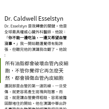
Dr. Caldwell Esselstyn 
Dr. Esselstyn 是我轉變的關鍵。他是
全球最具權威心臟外科醫師，他說：
「
你不能一邊吃油，一邊又希望血管
沒事。
」我一開始聽還覺得有點誇
張，但聽完他的演講我改觀了。他說 
: 
所有油脂都會破壞血管內皮細
胞，不管你覺得它再怎麼天
然，都會損傷血管內皮細胞
還說那是血管的第一道防線，一旦受
傷，就更容易產生斑塊與阻塞。而
這，就是讓血管變得粗糙、容易被膽
固醇堵住的開始。他在演講中舉出許