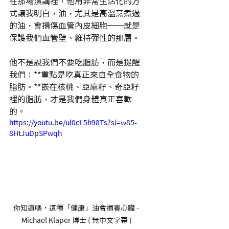
在那場演講裡，他用非常生活化的方
式讓我明白，油，尤其是高溫烹煮過
的油，會損傷血管內皮細胞──就是
保護我們血管壁、維持彈性的那層。
他不是說我們不要吃脂肪，而是提醒
我們：**重點是吃真正來自全食物的
脂肪。**嵌在核桃、亞麻籽、奇亞籽
裡的脂肪，才是我們身體真正喜歡
的。
https://youtu.be/ul0cL5h98Ts?si=w85-
8HtJuDpSPwqh
你知道嗎，這種「健康」油會損害心臟 - 
Michael Klaper 博士 ( 無中文字幕 )