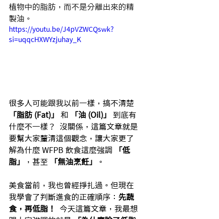
植物中的脂肪，而不是分離出來的精
製油。
https://youtu.be/J4pVZWCQswk?
si=uqqcHXWYzjuhay_K
很多人可能跟我以前一樣，搞不清楚 
「脂肪 (Fat)」
 和 
「油 (Oil)」
 到底有
什麼不一樣？  沒關係，這篇文章就是
要幫大家釐清這個觀念，讓大家更了
解為什麼 WFPB 飲食這麼強調 
「低
脂」
，甚至 
「無油烹飪」
。
美食當前，我也曾經掙扎過。但現在
我學會了判斷進食的正確順序：
先蔬
食，再低脂！
  今天這篇文章，我最想