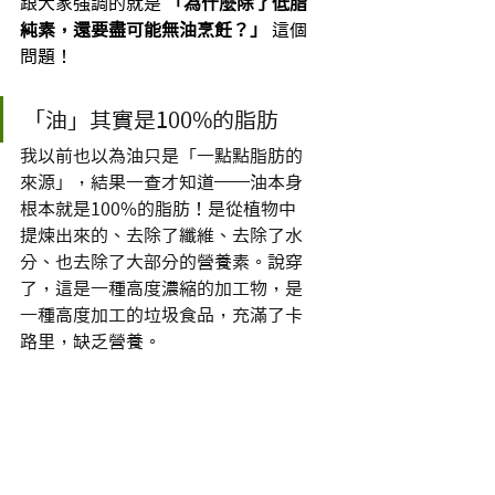
跟大家強調的就是 
「為什麼除了低脂
純素，還要盡可能無油烹飪？」
 這個
問題！
「油」其實是100%的脂肪
我以前也以為油只是「一點點脂肪的
來源」，結果一查才知道──油本身
根本就是100%的脂肪！是從植物中
提煉出來的、去除了纖維、去除了水
分、也去除了大部分的營養素。說穿
了，這是一種高度濃縮的加工物，是
一種高度加工的垃圾食品，充滿了卡
路里，缺乏營養。