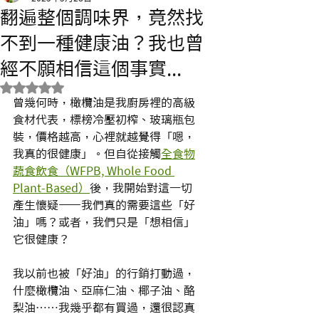
翻遍整個調味界，竟然找
不到一種健康油？我也曾
經不願相信這個事實...
評等為 NaN（最高為 5 顆星）。
曾幾何時，橄欖油是我廚房裡的高級
食材代表，標榜冷壓初榨、玻璃瓶包
裝，價格越高，心裡就越覺得「嗯，
我真的很健康」。但自從接觸
全食物
蔬食飲食（WFPB, Whole Food 
Plant-Based）
後，我開始對這一切
產生懷疑——我們真的需要這些「好
油」嗎？或者，我們只是「想相信」
它很健康？
我以前也被「好油」的行銷打動過，
什麼橄欖油、亞麻仁油、椰子油、酪
梨油……我幾乎都有買過，還很認真