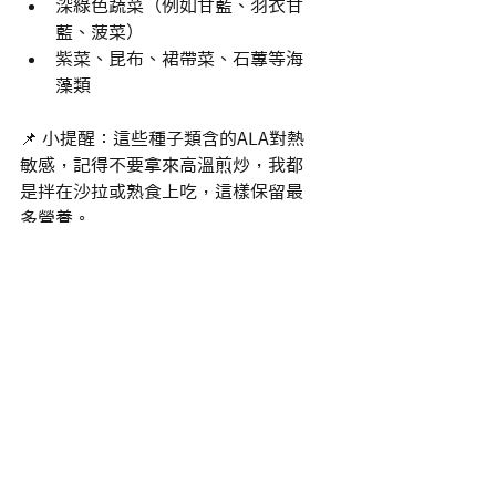
深綠色蔬菜（例如甘藍、羽衣甘
藍、菠菜）
紫菜、昆布、裙帶菜、石蓴等海
藻類
📌 小提醒：這些種子類含的ALA對熱
敏感，記得不要拿來高溫煎炒，我都
是拌在沙拉或熟食上吃，這樣保留最
多營養。
很多營養醫師都指出：
在還沒開始減
少用油之前，說什麼「
低脂飲食
」其
實意義不大！因為
如果我們不減少使
用油，就算吃再多「
低脂
」食材，那
也只是表面工夫。
我自己是怎麼開始改變
的？