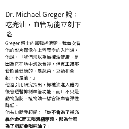
Dr. Michael Greger 說：
吃完油，血管功能立刻下
降
Greger 博士的邏輯超清楚，我每次看
他的影片都像在上營養學的入門課。
他說：「我們常以為橄欖油健康，是
因為它在地中海飲食裡。但真正讓那
套飲食健康的，是蔬菜、豆類和全
穀，不是油。」
他還引用研究指出，橄欖油進入體內
後會短暫抑制血管功能。而且不只是
動物脂肪，植物油一樣會讓血管彈性
降低。
他有句話我超愛：「
你不會為了補充
維他命C而去喝濃縮糖漿，那為什麼
為了脂肪要喝純油？
」