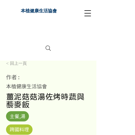
本植健康生活協會
< 回上一頁
作者 :
本植健康生活協會
薑泥菇菇湯佐烤時蔬與
藜麥飯
主餐,湯
跨國料理