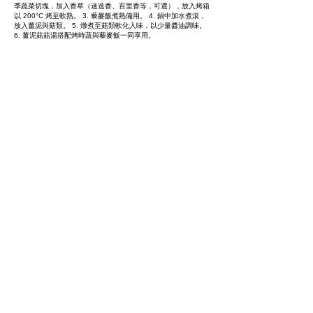
季蔬菜切塊，加入香草（迷迭香、百里香等，可選），放入烤箱
以 200°C 烤至軟熟。 3. 藜麥飯煮熟備用。 4. 鍋中加水煮滾，
放入薑泥與菇類。 5. 燉煮至菇類軟化入味，以少量醬油調味。
6. 薑泥菇菇湯搭配烤時蔬與藜麥飯一同享用。