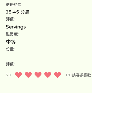
​烹飪時間:
35-45 分鐘
評價:
Servings
難易度:
中等
份量:
評價:
5.0
150
訪客很喜歡
平均評等為 5 ，滿分 5 分, ，基於 150 票, 訪客很喜歡