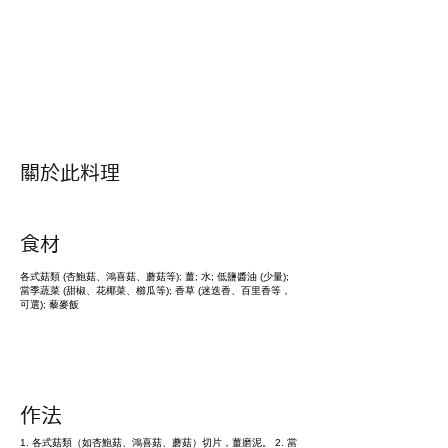
​關於此料理
​食材
各式菇類 (杏鮑菇、鴻喜菇、蘑菇等); 薑; 水; 低鹽醬油 (少量);
當季蔬菜 (甜椒、花椰菜、櫛瓜等); 香草 (迷迭香、百里香等，
可選); 藜麥飯
作法
1. 各式菇類（如杏鮑菇、鴻喜菇、蘑菇）切片，薑磨泥。 2. 當