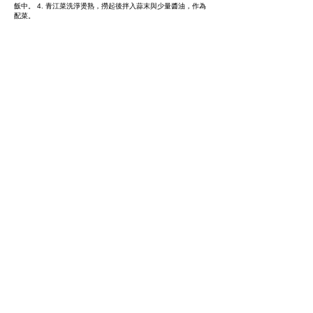
飯中。 4. 青江菜洗淨燙熟，撈起後拌入蒜末與少量醬油，作為
配菜。