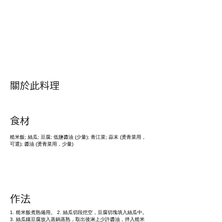
​關於此料理
​食材
糙米飯; 絲瓜; 豆腐; 低鹽醬油 (少量); 青江菜; 蒜末 (燙青菜用，
可選); 醬油 (燙青菜用，少量)
作法
1. 糙米飯煮熟備用。 2. 絲瓜切段挖空，豆腐切塊填入絲瓜中。
3. 絲瓜鑲豆腐放入蒸鍋蒸熟，取出後淋上少許醬油，拌入糙米