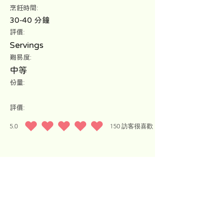
​烹飪時間:
30-40 分鐘
評價:
Servings
難易度:
中等
份量:
評價:
5.0
150
訪客很喜歡
平均評等為 5 ，滿分 5 分, ，基於 150 票, 訪客很喜歡