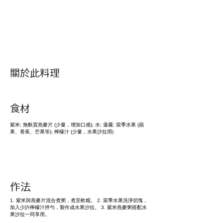
​關於此料理
​食材
紫米; 無麩質燕麥片 (少量，增加口感); 水; 蓮霧; 當季水果 (蘋
果、香蕉、芒果等); 檸檬汁 (少量，水果沙拉用)
作法
1. 紫米與燕麥片混合煮粥，煮至軟糯。 2. 當季水果洗淨切塊，
加入少許檸檬汁拌勻，製作成水果沙拉。 3. 紫米燕麥粥搭配水
果沙拉一同享用。