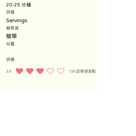
20-25 分鐘
評價:
Servings
難易度:
簡單
份量:
評價:
3.0
150
訪客很喜歡
平均評等為 3 ，滿分 5 分, ，基於 150 票, 訪客很喜歡