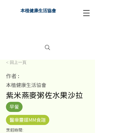
本植健康生活協會
< 回上一頁
作者 :
本植健康生活協會
紫米燕麥粥佐水果沙拉
早餐
醫療靈媒MM食譜
​烹飪時間: