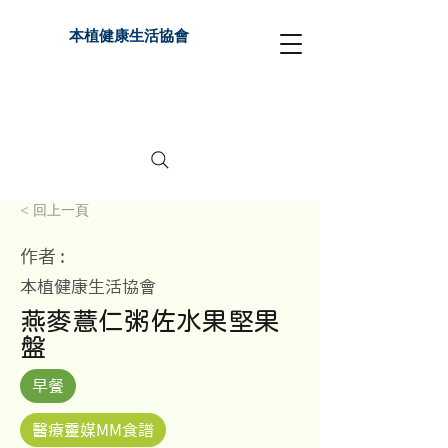
本植健康生活協會
< 回上一頁
作者 :
本植健康生活協會
燕麥薏仁粥佐水果堅果
盤
早餐
醫療靈媒MM食譜