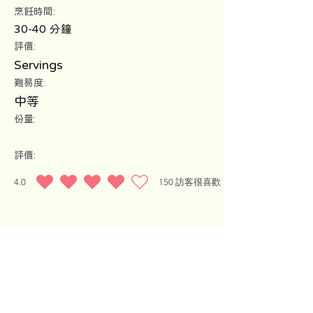
​烹飪時間:
30-40 分鐘
評價:
Servings
難易度:
中等
份量:
評價:
4.0
150
訪客很喜歡
平均評等為 4 ，滿分 5 分, ，基於 150 票, 訪客很喜歡