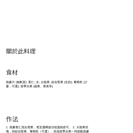
​關於此料理
​食材
燕麥片 (無麩質); 薏仁; 水; 火龍果; 綜合堅果 (生的); 葡萄乾 (少
量，可選); 當季水果 (蘋果、香蕉等)
作法
1. 燕麥薏仁混合煮粥，煮至濃稠放涼或溫熱皆可。 2. 火龍果切
塊，與綜合堅果、葡萄乾（可選）、其他當季水果一同搭配燕麥