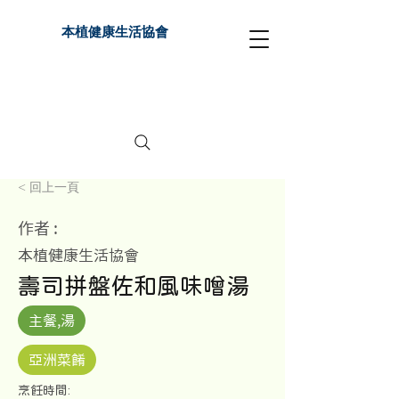
本植健康生活協會
< 回上一頁
作者 :
本植健康生活協會
壽司拼盤佐和風味噌湯
主餐,湯
亞洲菜餚
​烹飪時間: