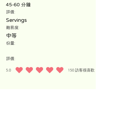
45-60 分鐘
評價:
Servings
難易度:
中等
份量:
評價:
5.0
150
訪客很喜歡
平均評等為 5 ，滿分 5 分, ，基於 150 票, 訪客很喜歡