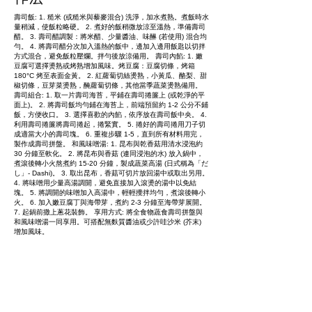
壽司飯: 1. 糙米 (或糙米與藜麥混合) 洗淨，加水煮熟。煮飯時水
量稍減，使飯粒略硬。 2. 煮好的飯稍微放涼至溫熱，準備壽司
醋。 3. 壽司醋調製：將米醋、少量醬油、味醂 (若使用) 混合均
勻。 4. 將壽司醋分次加入溫熱的飯中，邊加入邊用飯匙以切拌
方式混合，避免飯粒壓爛。拌勻後放涼備用。 壽司內餡: 1. 嫩
豆腐可選擇燙熟或烤熟增加風味。烤豆腐：豆腐切條，烤箱
180°C 烤至表面金黃。 2. 紅蘿蔔切絲燙熟，小黃瓜、酪梨、甜
椒切條，豆芽菜燙熟，醃蘿蔔切條，其他當季蔬菜燙熟備用。
壽司組合: 1. 取一片壽司海苔，平鋪在壽司捲簾上 (或乾淨的平
面上)。 2. 將壽司飯均勻鋪在海苔上，前端預留約 1-2 公分不鋪
飯，方便收口。 3. 選擇喜歡的內餡，依序放在壽司飯中央。 4.
利用壽司捲簾將壽司捲起，捲緊實。 5. 捲好的壽司捲用刀子切
成適當大小的壽司塊。 6. 重複步驟 1-5，直到所有材料用完，
製作成壽司拼盤。 和風味噌湯: 1. 昆布與乾香菇用清水浸泡約
30 分鐘至軟化。 2. 將昆布與香菇 (連同浸泡的水) 放入鍋中，
煮滾後轉小火熬煮約 15-20 分鐘，製成蔬菜高湯 (日式稱為「だ
し」- Dashi)。 3. 取出昆布，香菇可切片放回湯中或取出另用。
4. 將味噌用少量高湯調開，避免直接加入滾燙的湯中以免結
塊。 5. 將調開的味噌加入高湯中，輕輕攪拌均勻，煮滾後轉小
火。 6. 加入嫩豆腐丁與海帶芽，煮約 2-3 分鐘至海帶芽展開。
7. 起鍋前撒上蔥花裝飾。 享用方式: 將全食物蔬食壽司拼盤與
和風味噌湯一同享用。可搭配無麩質醬油或少許哇沙米 (芥末)
增加風味。