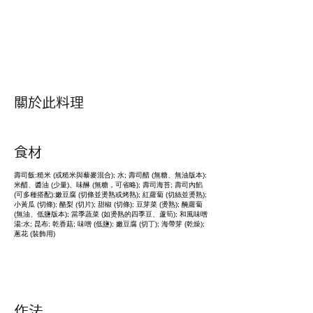
​關於此料理
​食材
壽司飯:糙米 (或糙米與藜麥混合); 水; 壽司醋 (無糖、無油版本):
米醋、醬油 (少量)、味醂 (無糖，可省略); 壽司海苔; 壽司內餡
(可多種搭配):嫩豆腐 (切條並燙熟或烤熟); 紅蘿蔔 (切絲並燙熟);
小黃瓜 (切條); 酪梨 (切片); 甜椒 (切條); 豆芽菜 (燙熟); 醃蘿蔔
(無油、低鹽版本); 當季蔬菜 (如燙熟的四季豆、蘆筍); 和風味噌
湯:水; 昆布; 乾香菇; 味噌 (低鹽); 嫩豆腐 (切丁); 海帶芽 (乾燥);
蔥花 (裝飾用)
作法