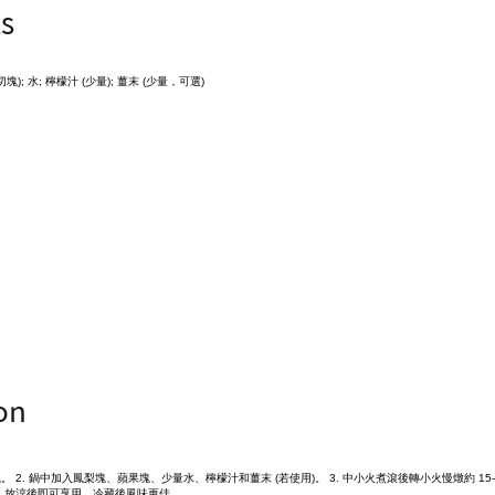
ts
塊); 水; 檸檬汁 (少量); 薑末 (少量，可選)
on
。 2. 鍋中加入鳳梨塊、蘋果塊、少量水、檸檬汁和薑末 (若使用)。 3. 中小火煮滾後轉小火慢燉約 15
. 放涼後即可享用，冷藏後風味更佳。