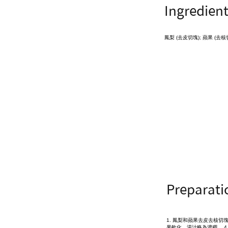
Ingredien
鳳梨 (去皮切塊); 蘋果 (去核切
Preparati
1. 鳳梨和蘋果去皮去核切塊
果軟化，湯汁略為濃稠。 4