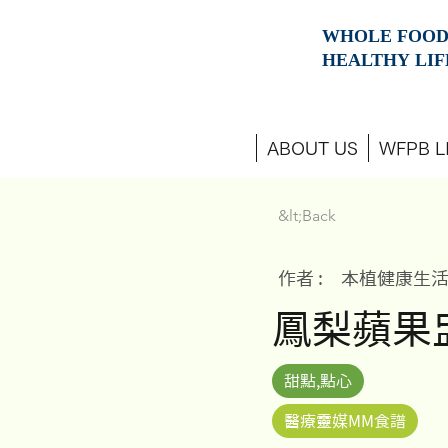
WHOLE FOOD
HEALTHY
LIF
ABOUT US
WFPB L
&lt;Back
作者 :
本植健康生
鳳梨蘋果盅 (
甜點,點心
醫療靈媒MM食譜