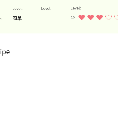
Level:
Level:
Level:
3.0
簡單
gs
average rating is 3 out of 5, b
ipe