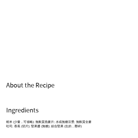
About the Recipe
Ingredients
糙米 (少量，可省略); 無麩質燕麥片; 水或無糖豆漿; 無麩質全麥
吐司; 香蕉 (切片); 堅果醬 (無糖); 綜合堅果 (生的，壓碎)