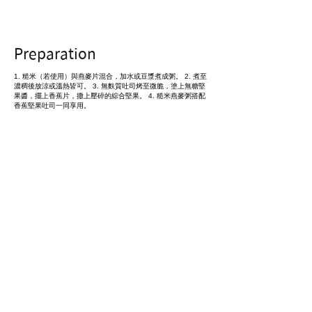
Preparation
1. 糙米（若使用）與燕麥片混合，加水或豆漿煮成粥。 2. 煮至
濃稠後放涼或溫熱皆可。 3. 無麩質吐司烤至微脆，塗上無糖堅
果醬，擺上香蕉片，撒上壓碎的綜合堅果。 4. 糙米燕麥粥搭配
香蕉堅果吐司一同享用。