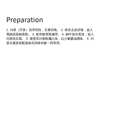
Preparation
1. 刈菜（芥菜）洗淨切段，豆腐切塊。 2. 南瓜去皮切塊，放入
電鍋或蒸鍋蒸熟。 3. 糙米飯煮熟備用。 4. 鍋中加水煮滾，放入
刈菜與豆腐。 5. 燉煮至刈菜軟爛入味，以少量醬油調味。 6. 刈
菜豆腐煲搭配蒸南瓜與糙米飯一同享用。